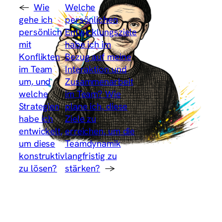
←
Wie
Welche
gehe ich
persönlichen
persönlich
Entwicklungsziele
mit
habe ich im
Konflikten
Bezug auf meine
im Team
Interaktion und
um, und
Zusammenarbeit
welche
im Team? Wie
Strategien
plane ich, diese
habe ich
Ziele zu
entwickelt,
erreichen, um die
um diese
Teamdynamik
konstruktiv
langfristig zu
zu lösen?
stärken?
→