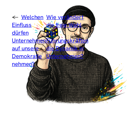
←
Welchen
Wie verändert
Einfluss
die freie Wahl
dürfen
von
Unternehmen
Führungskräften
auf unsere
die Dynamik in
Demokratie
Unternehmen?
nehmen?
→