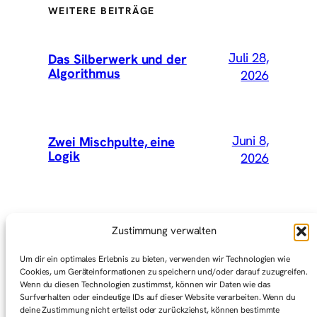
WEITERE BEITRÄGE
Juli 28,
Das Silberwerk und der
Algorithmus
2026
Juni 8,
Zwei Mischpulte, eine
Logik
2026
Mai 15,
Wir hätten Vey mitnehmen
Zustimmung verwalten
sollen
2026
Um dir ein optimales Erlebnis zu bieten, verwenden wir Technologien wie
Cookies, um Geräteinformationen zu speichern und/oder darauf zuzugreifen.
Wenn du diesen Technologien zustimmst, können wir Daten wie das
Surfverhalten oder eindeutige IDs auf dieser Website verarbeiten. Wenn du
Mai 1,
Graswurzelbewegungen
deine Zustimmung nicht erteilst oder zurückziehst, können bestimmte