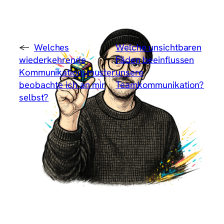
←
Welches
Welche unsichtbaren
wiederkehrende
Fäden beeinflussen
Kommunikationsmuster
unsere
beobachte ich an mir
Teamkommunikation?
selbst?
→