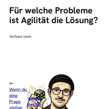
Für welche Probleme
ist Agilität die Lösung?
Verfasst von
in
←
Wenn du
eine
Wenn
Frage
Agilität
stellen