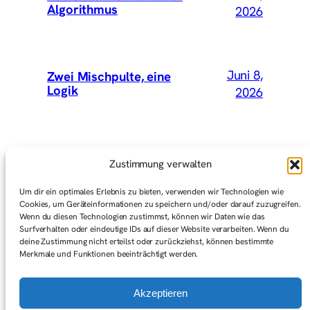
Algorithmus
2026
Juni 8,
Zwei Mischpulte, eine
Logik
2026
Mai 15,
Wir hätten Vey mitnehmen
Zustimmung verwalten
sollen
2026
Um dir ein optimales Erlebnis zu bieten, verwenden wir Technologien wie
Cookies, um Geräteinformationen zu speichern und/oder darauf zuzugreifen.
Wenn du diesen Technologien zustimmst, können wir Daten wie das
Surfverhalten oder eindeutige IDs auf dieser Website verarbeiten. Wenn du
Mai 1,
Graswurzelbewegungen
deine Zustimmung nicht erteilst oder zurückziehst, können bestimmte
(Gedanken zum ersten Mai)
2026
Merkmale und Funktionen beeinträchtigt werden.
Akzeptieren