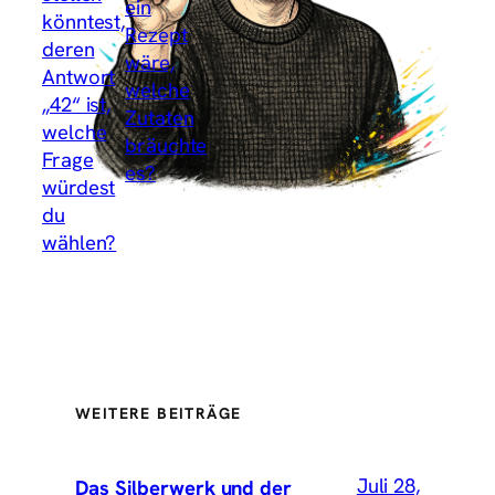
ein
könntest,
Rezept
deren
wäre,
Antwort
welche
„42“ ist,
Zutaten
welche
bräuchte
Frage
es?
→
würdest
du
wählen?
WEITERE BEITRÄGE
Juli 28,
Das Silberwerk und der