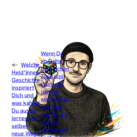
Wenn Du
an Deine
←
Welche
beruflichen
Held*innen-
Ziele und
Geschichte
Wünsche
inspiriert
denkst,
Dich und
was ist das
was kannst
eine Ziel,
Du aus ihr
das Dir am
lernen um
meisten
selber
am Herzen
neue Wege