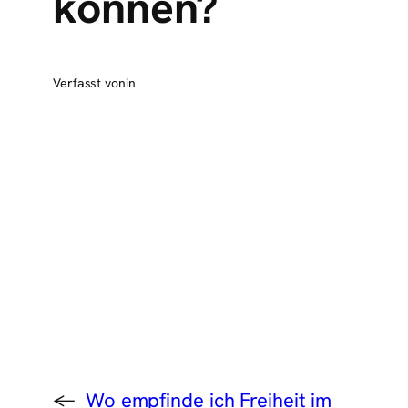
können?
Verfasst von
in
←
Wo empfinde ich Freiheit im