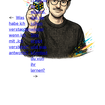
so
absurd,
←
Was
das sie
habe ich
schon
verstanden
wieder
wenn ich
Sinn
mit „Ich
ergibt
verstehe!“
und was
antworte?
könntest
du von
ihr
lernen?
→