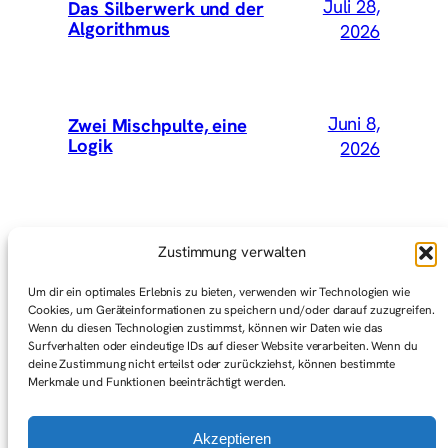
Juli 28,
Das Silberwerk und der
Algorithmus
2026
Juni 8,
Zwei Mischpulte, eine
Logik
2026
Mai 15,
Wir hätten Vey mitnehmen
Zustimmung verwalten
sollen
2026
Um dir ein optimales Erlebnis zu bieten, verwenden wir Technologien wie
Cookies, um Geräteinformationen zu speichern und/oder darauf zuzugreifen.
Wenn du diesen Technologien zustimmst, können wir Daten wie das
Surfverhalten oder eindeutige IDs auf dieser Website verarbeiten. Wenn du
Mai 1,
Graswurzelbewegungen
deine Zustimmung nicht erteilst oder zurückziehst, können bestimmte
(Gedanken zum ersten Mai)
2026
Merkmale und Funktionen beeinträchtigt werden.
Akzeptieren