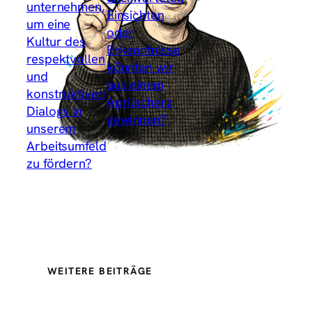
unternehmen,
Einsichten
um eine
oder
Kultur des
Erkenntnisse
respektvollen
könnten wir
und
aus einem
konstruktiven
Aprilscherz
Dialogs in
gewinnen?
unserem
→
Arbeitsumfeld
zu fördern?
WEITERE BEITRÄGE