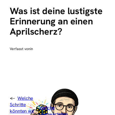
Was ist deine lustigste
Erinnerung an einen
Aprilscherz?
Verfasst von
in
←
Welche
Schritte
Welche
könnten wir
unerwarteten