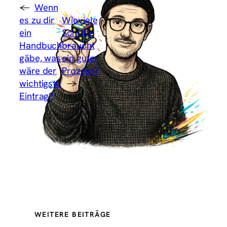
←
Wenn
es zu dir
Wieviele
ein
Schritte
Handbuch
braucht
gäbe, was
ein guter
wäre der
Prozess?
wichtigste
→
Eintrag?
WEITERE BEITRÄGE