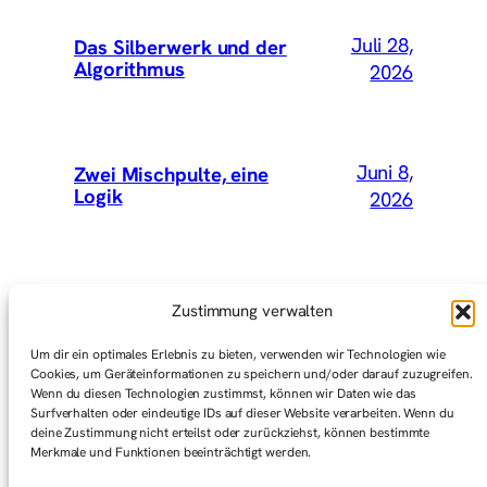
Juli 28,
Das Silberwerk und der
Algorithmus
2026
Juni 8,
Zwei Mischpulte, eine
Logik
2026
Mai 15,
Wir hätten Vey mitnehmen
Zustimmung verwalten
sollen
2026
Um dir ein optimales Erlebnis zu bieten, verwenden wir Technologien wie
Cookies, um Geräteinformationen zu speichern und/oder darauf zuzugreifen.
Wenn du diesen Technologien zustimmst, können wir Daten wie das
Surfverhalten oder eindeutige IDs auf dieser Website verarbeiten. Wenn du
Mai 1,
Graswurzelbewegungen
deine Zustimmung nicht erteilst oder zurückziehst, können bestimmte
(Gedanken zum ersten Mai)
2026
Merkmale und Funktionen beeinträchtigt werden.