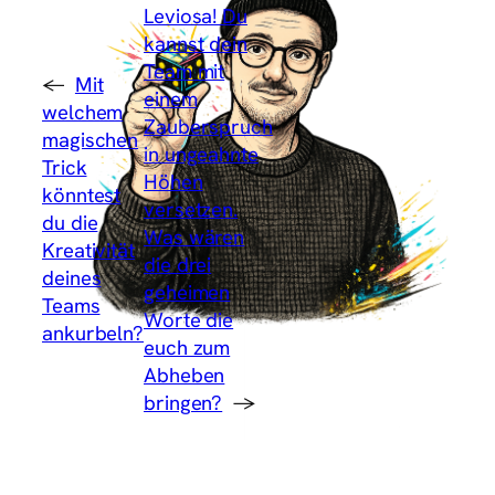
Leviosa! Du
kannst dein
Team mit
←
Mit
einem
welchem
Zauberspruch
magischen
in ungeahnte
Trick
Höhen
könntest
versetzen.
du die
Was wären
Kreativität
die drei
deines
geheimen
Teams
Worte die
ankurbeln?
euch zum
Abheben
bringen?
→