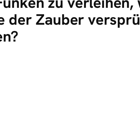
 Funken zu verleihen,
 der Zauber verspr
en?