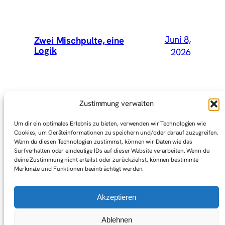
Juni 8,
Zwei Mischpulte, eine
Logik
2026
Mai 15,
Wir hätten Vey mitnehmen
Zustimmung verwalten
sollen
2026
Um dir ein optimales Erlebnis zu bieten, verwenden wir Technologien wie
Cookies, um Geräteinformationen zu speichern und/oder darauf zuzugreifen.
Wenn du diesen Technologien zustimmst, können wir Daten wie das
Surfverhalten oder eindeutige IDs auf dieser Website verarbeiten. Wenn du
Mai 1,
Graswurzelbewegungen
deine Zustimmung nicht erteilst oder zurückziehst, können bestimmte
(Gedanken zum ersten Mai)
2026
Merkmale und Funktionen beeinträchtigt werden.
Akzeptieren
Ablehnen