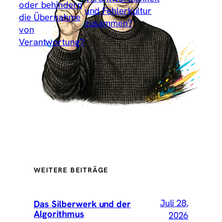
oder behindern
und Fehlerkultur
die Übernahme
zusammen?
→
von
Verantwortung?
WEITERE BEITRÄGE
Juli 28,
Das Silberwerk und der
Algorithmus
2026