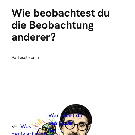
Wie beobachtest du
die Beobachtung
anderer?
Verfasst von
in
Wann hast du
das letzte
←
Was
Mal
motiviert mich