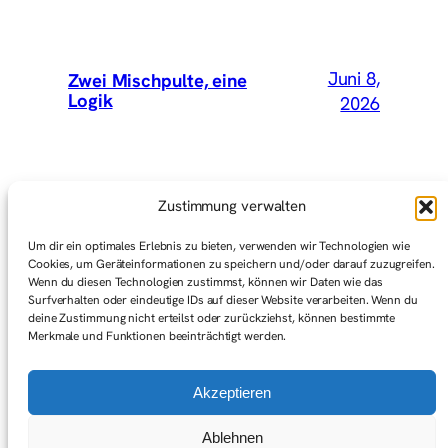
Juni 8,
Zwei Mischpulte, eine
Logik
2026
Mai 15,
Wir hätten Vey mitnehmen
Zustimmung verwalten
sollen
2026
Um dir ein optimales Erlebnis zu bieten, verwenden wir Technologien wie
Cookies, um Geräteinformationen zu speichern und/oder darauf zuzugreifen.
Wenn du diesen Technologien zustimmst, können wir Daten wie das
Surfverhalten oder eindeutige IDs auf dieser Website verarbeiten. Wenn du
Mai 1,
Graswurzelbewegungen
deine Zustimmung nicht erteilst oder zurückziehst, können bestimmte
(Gedanken zum ersten Mai)
2026
Merkmale und Funktionen beeinträchtigt werden.
Akzeptieren
Ablehnen