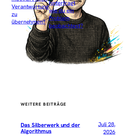
hinterfragt
Verantwortung
wie du ein
zu
Problem
übernehmen?
beobachtest?
→
WEITERE BEITRÄGE
Juli 28,
Das Silberwerk und der
Algorithmus
2026