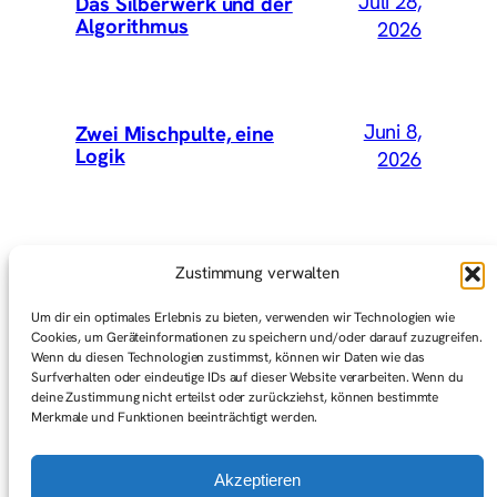
Juli 28,
Das Silberwerk und der
Algorithmus
2026
Juni 8,
Zwei Mischpulte, eine
Logik
2026
Mai 15,
Wir hätten Vey mitnehmen
Zustimmung verwalten
sollen
2026
Um dir ein optimales Erlebnis zu bieten, verwenden wir Technologien wie
Cookies, um Geräteinformationen zu speichern und/oder darauf zuzugreifen.
Wenn du diesen Technologien zustimmst, können wir Daten wie das
Surfverhalten oder eindeutige IDs auf dieser Website verarbeiten. Wenn du
Mai 1,
Graswurzelbewegungen
deine Zustimmung nicht erteilst oder zurückziehst, können bestimmte
(Gedanken zum ersten Mai)
2026
Merkmale und Funktionen beeinträchtigt werden.
Akzeptieren