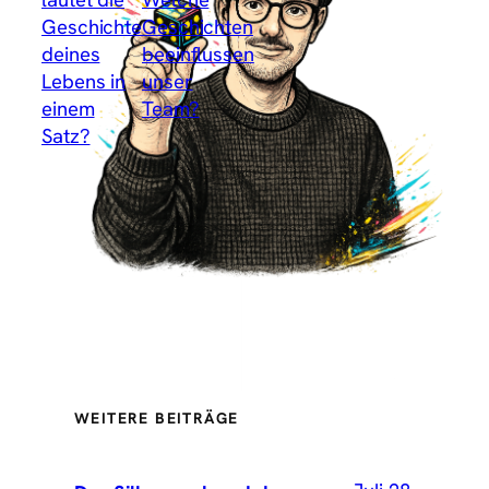
Geschichte
Geschichten
deines
beeinflussen
Lebens in
unser
einem
Team?
→
Satz?
WEITERE BEITRÄGE