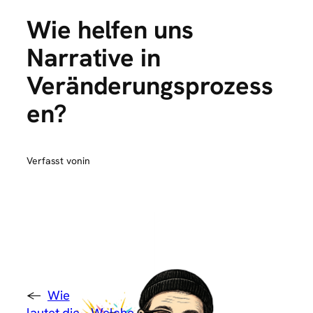
Wie helfen uns
Narrative in
Veränderungsprozess
en?
Verfasst von
in
←
Wie
lautet die
Welche