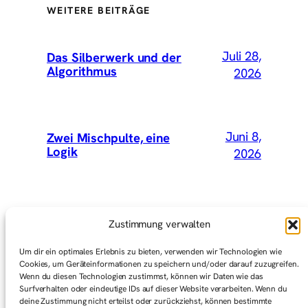
WEITERE BEITRÄGE
Juli 28,
Das Silberwerk und der
Algorithmus
2026
Juni 8,
Zwei Mischpulte, eine
Logik
2026
Mai 15,
Wir hätten Vey mitnehmen
Zustimmung verwalten
sollen
2026
Um dir ein optimales Erlebnis zu bieten, verwenden wir Technologien wie
Cookies, um Geräteinformationen zu speichern und/oder darauf zuzugreifen.
Wenn du diesen Technologien zustimmst, können wir Daten wie das
Surfverhalten oder eindeutige IDs auf dieser Website verarbeiten. Wenn du
Mai 1,
Graswurzelbewegungen
deine Zustimmung nicht erteilst oder zurückziehst, können bestimmte