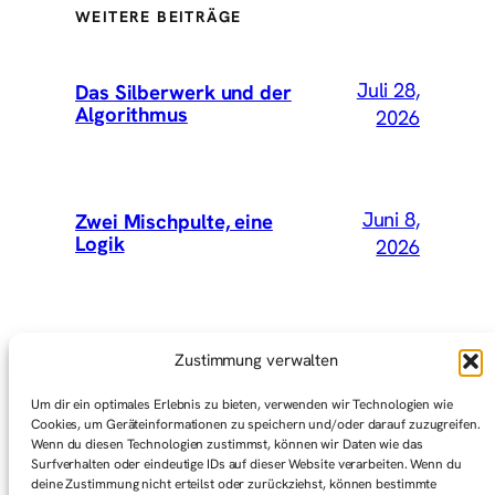
WEITERE BEITRÄGE
Juli 28,
Das Silberwerk und der
Algorithmus
2026
Juni 8,
Zwei Mischpulte, eine
Logik
2026
Mai 15,
Wir hätten Vey mitnehmen
Zustimmung verwalten
sollen
2026
Um dir ein optimales Erlebnis zu bieten, verwenden wir Technologien wie
Cookies, um Geräteinformationen zu speichern und/oder darauf zuzugreifen.
Wenn du diesen Technologien zustimmst, können wir Daten wie das
Surfverhalten oder eindeutige IDs auf dieser Website verarbeiten. Wenn du
Mai 1,
Graswurzelbewegungen
deine Zustimmung nicht erteilst oder zurückziehst, können bestimmte