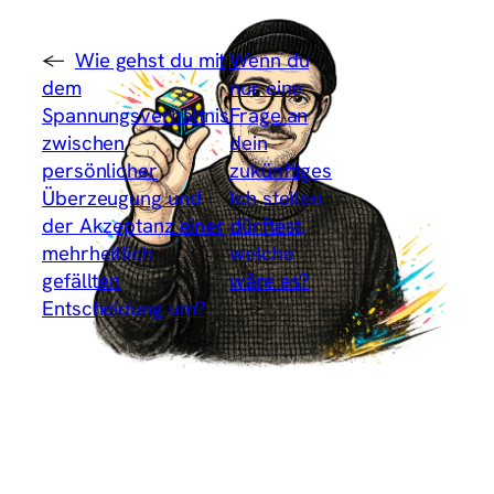
←
Wie gehst du mit
Wenn du
dem
nur eine
Spannungsverhältnis
Frage an
zwischen
dein
persönlicher
zukünftiges
Überzeugung und
Ich stellen
der Akzeptanz einer
dürftest,
mehrheitlich
welche
gefällten
wäre es?
Entscheidung um?
→