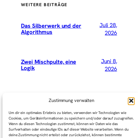
WEITERE BEITRÄGE
Juli 28,
Das Silberwerk und der
Algorithmus
2026
Juni 8,
Zwei Mischpulte, eine
Logik
2026
Mai 15,
Wir hätten Vey mitnehmen
Zustimmung verwalten
sollen
2026
Um dir ein optimales Erlebnis zu bieten, verwenden wir Technologien wie
Cookies, um Geräteinformationen zu speichern und/oder darauf zuzugreifen.
Wenn du diesen Technologien zustimmst, können wir Daten wie das
Surfverhalten oder eindeutige IDs auf dieser Website verarbeiten. Wenn du
Mai 1,
Graswurzelbewegungen
deine Zustimmung nicht erteilst oder zurückziehst, können bestimmte