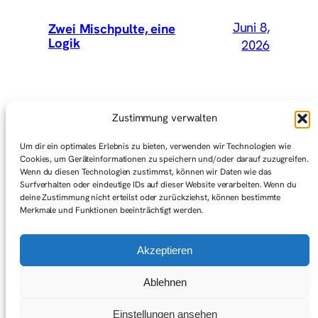
Juni 8,
Zwei Mischpulte, eine
Logik
2026
Mai 15,
Wir hätten Vey mitnehmen
Zustimmung verwalten
sollen
2026
Um dir ein optimales Erlebnis zu bieten, verwenden wir Technologien wie
Cookies, um Geräteinformationen zu speichern und/oder darauf zuzugreifen.
Wenn du diesen Technologien zustimmst, können wir Daten wie das
Surfverhalten oder eindeutige IDs auf dieser Website verarbeiten. Wenn du
Mai 1,
Graswurzelbewegungen
deine Zustimmung nicht erteilst oder zurückziehst, können bestimmte
(Gedanken zum ersten Mai)
2026
Merkmale und Funktionen beeinträchtigt werden.
Akzeptieren
Ablehnen
Einstellungen ansehen