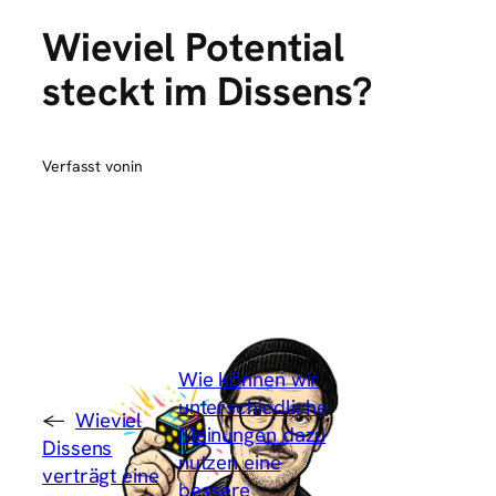
Wieviel Potential
steckt im Dissens?
Verfasst von
in
Wie können wir
unterschiedliche
←
Wieviel
Meinungen dazu
Dissens
nutzen eine
verträgt eine
bessere