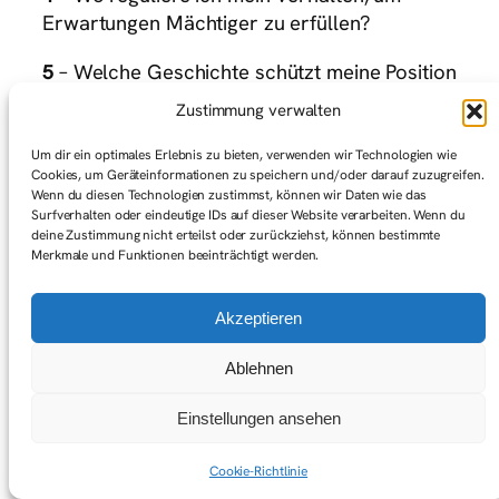
Erwartungen Mächtiger zu erfüllen?
5
– Welche Geschichte schützt meine Position
im System?
Zustimmung verwalten
6
– Was würde passieren, wenn ich mein
Um dir ein optimales Erlebnis zu bieten, verwenden wir Technologien wie
Spiel leicht verändere?
Cookies, um Geräteinformationen zu speichern und/oder darauf zuzugreifen.
Wenn du diesen Technologien zustimmst, können wir Daten wie das
Surfverhalten oder eindeutige IDs auf dieser Website verarbeiten. Wenn du
deine Zustimmung nicht erteilst oder zurückziehst, können bestimmte
Merkmale und Funktionen beeinträchtigt werden.
Akzeptieren
Der
Ablehnen
Spieltisch
←
Von Drow
– Rollen
Einstellungen ansehen
und Aelfir als
die auf
Parabel für
keinem
Cookie-Richtlinie